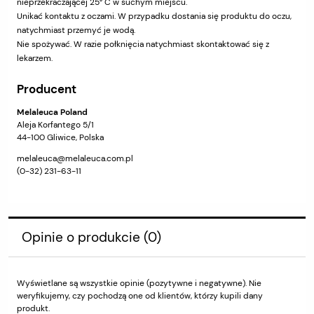
nieprzekraczającej 25° C w suchym miejscu.
Unikać kontaktu z oczami. W przypadku dostania się produktu do oczu,
natychmiast przemyć je wodą.
Nie spożywać. W razie połknięcia natychmiast skontaktować się z
lekarzem.
Producent
Melaleuca Poland
Aleja Korfantego 5/1
44-100 Gliwice, Polska
melaleuca@melaleuca.com.pl
(0-32) 231-63-11
Opinie o produkcie (0)
Wyświetlane są wszystkie opinie (pozytywne i negatywne). Nie
weryfikujemy, czy pochodzą one od klientów, którzy kupili dany
produkt.