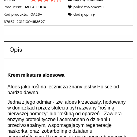
Producent:
MELALEUCA
poleć znajomemu
Kod produktu:
0A26-
dodaj opinię
676B7_20121004153627
Opis
Krem mikstura aloesowa
Aloes jako roślina lecznicza znany jest w Polsce od
bardzo dawna.
Jedna z jego odmian- tzw. aloes krzaczasty, hodowany
w doniczkach przez stulecia był nazwany "rośliną
pierwszej pomocy" lub "rośliną od oparzeń". Zawiera
enzymy proteolityczne i acemannan o działaniu
przeciwzapalnym, wspomagającym regenerację
naskórka, oraz izobarbolinę o działaniu
przeciwbólowym. Przyspiesza złuszczenie obumarłych