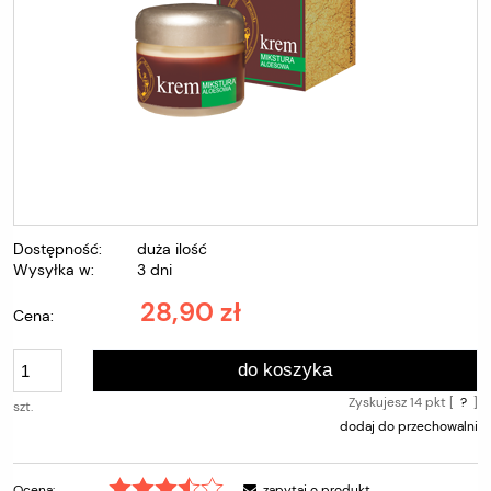
Dostępność:
duża ilość
Wysyłka w:
3 dni
28,90 zł
Cena:
do koszyka
Zyskujesz
14
pkt [
?
]
szt.
dodaj do przechowalni
Ocena:
zapytaj o produkt