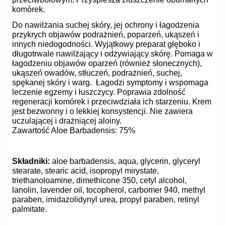
komórek.
Do nawilżania suchej skóry, jej ochrony i łagodzenia
przykrych objawów podrażnień, poparzeń, ukąszeń i
innych niedogodności. Wyjątkowy preparat głęboko i
długotrwale nawilżający i odżywiający skórę. Pomaga w
łagodzeniu objawów oparzeń (również słonecznych),
ukąszeń owadów, stłuczeń, podrażnień, suchej,
spękanej skóry i warg. Łagodzi symptomy i wspomaga
leczenie egzemy i łuszczycy. Poprawia zdolność
regeneracji komórek i przeciwdziała ich starzeniu. Krem
jest bezwonny i o lekkiej konsystencji. Nie zawiera
uczulającej i drażniącej aloiny.
Zawartość Aloe Barbadensis: 75%
Składniki:
aloe barbadensis, aqua, glycerin, glyceryl
stearate, stearic acid, isopropyl mirystate,
triethanoloamine, dimethicone 350, cetyl alcohol,
lanolin, lavender oil, tocopherol, carbomer 940, methyl
paraben, imidazolidynyl urea, propyl paraben, retinyl
palmitate.