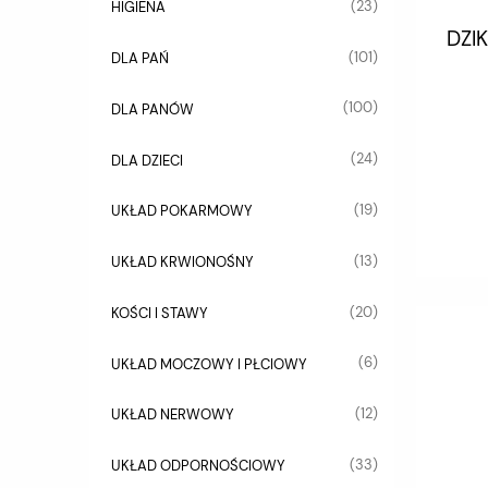
(23)
HIGIENA
DZI
(101)
DLA PAŃ
(100)
DLA PANÓW
(24)
DLA DZIECI
(19)
UKŁAD POKARMOWY
(13)
UKŁAD KRWIONOŚNY
(20)
KOŚCI I STAWY
(6)
UKŁAD MOCZOWY I PŁCIOWY
(12)
UKŁAD NERWOWY
(33)
UKŁAD ODPORNOŚCIOWY