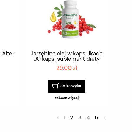
 Alter
Jarzębina olej w kapsułkach
90 kaps. suplement diety
Alter Medica
29,00 zł
do koszyka
zobacz więcej
«
1
2
3
4
5
»