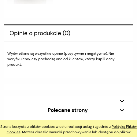
Opinie o produkcie (0)
Wyświetlane są wszystkie opinie (pozytywne i negatywne). Nie
weryfikujemy, czy pochodzą one od klientów, którzy kupili dany
produkt.
Polecane strony
Strona korzysta z plików cookies w celu realizacji usług i zgodnie z
Polityką Plików
pokaż pełną wersję strony
Cookies
. Możesz określić warunki przechowywania lub dostępu do plików