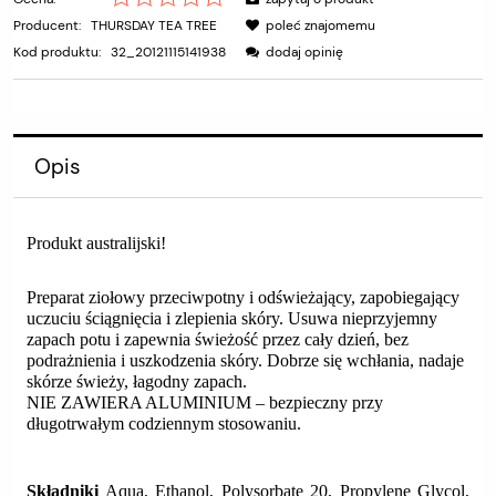
Producent:
THURSDAY TEA TREE
poleć znajomemu
Kod produktu:
32_20121115141938
dodaj opinię
Opis
Produkt australijski!
Preparat ziołowy przeciwpotny i odświeżający, zapobiegający
uczuciu ściągnięcia i zlepienia skóry. Usuwa nieprzyjemny
zapach potu i zapewnia świeżość przez cały dzień, bez
podrażnienia i uszkodzenia skóry. Dobrze się wchłania, nadaje
skórze świeży, łagodny zapach.
NIE ZAWIERA ALUMINIUM – bezpieczny przy
długotrwałym codziennym stosowaniu.
Składniki
Aqua, Ethanol, Polysorbate 20, Propylene Glycol,