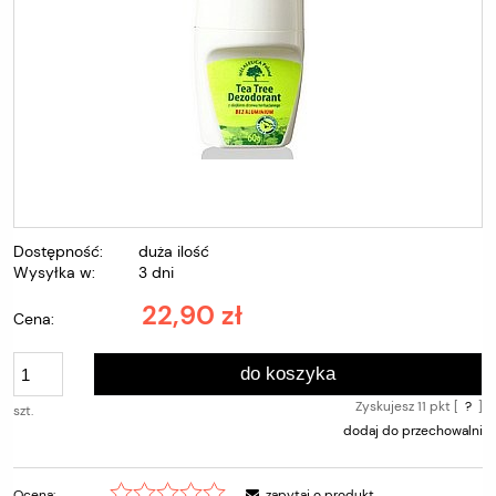
Dostępność:
duża ilość
Wysyłka w:
3 dni
22,90 zł
Cena:
do koszyka
Zyskujesz
11
pkt [
?
]
szt.
dodaj do przechowalni
Ocena:
zapytaj o produkt