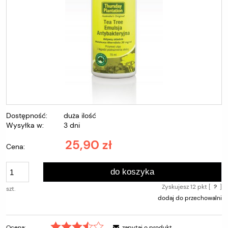
Dostępność:
duża ilość
Wysyłka w:
3 dni
25,90 zł
Cena:
do koszyka
Zyskujesz
12
pkt [
?
]
szt.
dodaj do przechowalni
Ocena:
zapytaj o produkt