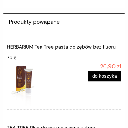
Produkty powiązane
HERBARIUM Tea Tree pasta do zębów bez fluoru
75 g
26,90 zł
do koszyka
TEA TREE Płyn do płukania jamy ustnej