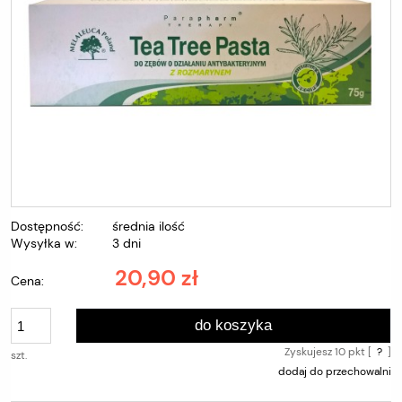
Dostępność:
średnia ilość
Wysyłka w:
3 dni
20,90 zł
Cena:
do koszyka
Zyskujesz
10
pkt [
?
]
szt.
dodaj do przechowalni